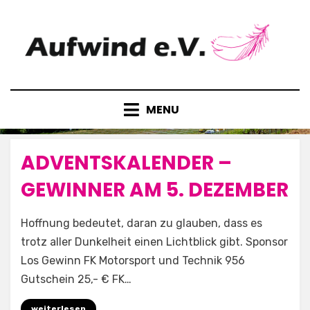
Skip
to
content
MENU
ADVENTSKALENDER –
Posted
5. Dezember 2025
Allgemein
on
GEWINNER AM 5. DEZEMBER
by
Aufwind e.V.
Hoffnung bedeutet, daran zu glauben, dass es
trotz aller Dunkelheit einen Lichtblick gibt. Sponsor
Los Gewinn FK Motorsport und Technik 956
Gutschein 25,- € FK…
weiterlesen