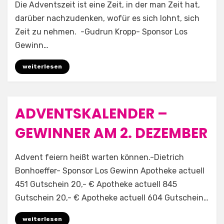
by
Aufwind e.V.
Die Adventszeit ist eine Zeit, in der man Zeit hat,
darüber nachzudenken, wofür es sich lohnt, sich
Zeit zu nehmen. -Gudrun Kropp- Sponsor Los
Gewinn…
weiterlesen
ADVENTSKALENDER –
Posted
2. Dezember 2025
Allgemein
on
GEWINNER AM 2. DEZEMBER
by
Aufwind e.V.
Advent feiern heißt warten können.-Dietrich
Bonhoeffer- Sponsor Los Gewinn Apotheke actuell
451 Gutschein 20,- € Apotheke actuell 845
Gutschein 20,- € Apotheke actuell 604 Gutschein…
weiterlesen