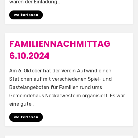
waren der Einladung…
weiterlesen
FAMILIENNACHMITTAG
Posted
30. September 2024
Allgemein
on
6.10.2024
by
Aufwind e.V.
Am 6. Oktober hat der Verein Aufwind einen
Stationenlauf mit verschiedenen Spiel- und
Bastelangeboten für Familien rund ums
Gemeindehaus Neckarwesteim organisiert. Es war
eine gute…
weiterlesen