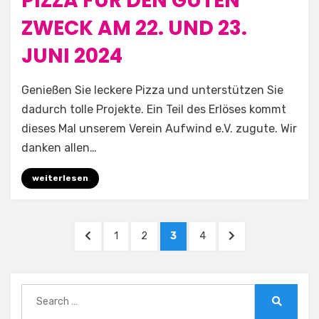
PIZZA FÜR DEN GUTEN
on
ZWECK AM 22. UND 23.
JUNI 2024
by
Aufwind e.V.
Genießen Sie leckere Pizza und unterstützen Sie
dadurch tolle Projekte. Ein Teil des Erlöses kommt
dieses Mal unserem Verein Aufwind e.V. zugute. Wir
danken allen…
weiterlesen
Beitragsnavigation
PREVIOUS
PAGE
PAGE
PAGE
PAGE
NEXT
1
2
3
4
PAGE
PAGE
Search
for:
Search