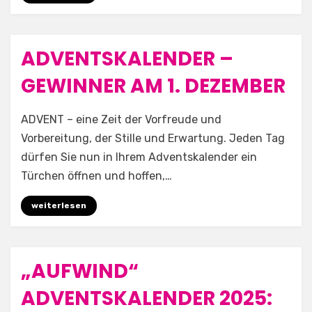
ADVENTSKALENDER –
Posted
1. Dezember 2025
Allgemein
on
GEWINNER AM 1. DEZEMBER
by
Aufwind e.V.
ADVENT – eine Zeit der Vorfreude und
Vorbereitung, der Stille und Erwartung. Jeden Tag
dürfen Sie nun in Ihrem Adventskalender ein
Türchen öffnen und hoffen,…
weiterlesen
„AUFWIND“
Posted
17. September 2025
Allgemein
on
ADVENTSKALENDER 2025: