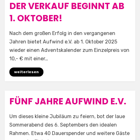
DER VERKAUF BEGINNT AB
1. OKTOBER!
by
Aufwind e.V.
Nach dem großen Erfolg in den vergangenen
Jahren bietet Aufwind e.V. ab 1. Oktober 2025
wieder einen Adventskalender zum Einzelpreis von
10,- € mit einer…
weiterlesen
FÜNF JAHRE AUFWIND E.V.
Posted
17. September 2025
Allgemein
on
by
Aufwind e.V.
Um dieses kleine Jubiläum zu feiern, bot der laue
Sommerabend des 6. Septembers den idealen
Rahmen. Etwa 40 Dauerspender und weitere Gäste