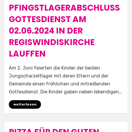
PFINGSTLAGERABSCHLUSS
Posted
4. Juni 2024
Allgemein
on
GOTTESDIENST AM
02.06.2024 IN DER
REGISWINDISKIRCHE
LAUFFEN
by
Aufwind e.V.
Am 2. Juni feierten die Kinder der beiden
Jungscharzeltlager mit deren Eltern und der
Gemeinde einen fröhlichen und mitreißenden
Gottesdienst. Die Kinder gaben neben lebendigen…
weiterlesen
Posted
3. Juni 2024
Allgemein