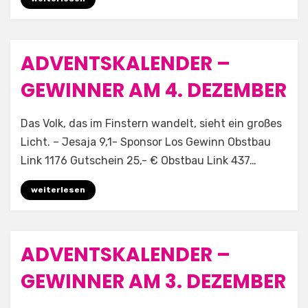
ADVENTSKALENDER –
Posted
4. Dezember 2025
Allgemein
on
GEWINNER AM 4. DEZEMBER
by
Aufwind e.V.
Das Volk, das im Finstern wandelt, sieht ein großes
Licht. – Jesaja 9,1- Sponsor Los Gewinn Obstbau
Link 1176 Gutschein 25,- € Obstbau Link 437…
weiterlesen
ADVENTSKALENDER –
Posted
3. Dezember 2025
Allgemein
on
GEWINNER AM 3. DEZEMBER