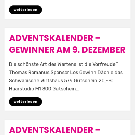
weiterlesen
ADVENTSKALENDER –
Posted
9. Dezember 2025
Allgemein
on
GEWINNER AM 9. DEZEMBER
by
Aufwind e.V.
Die schönste Art des Wartens ist die Vorfreude.”
Thomas Romanus Sponsor Los Gewinn Dächle das
Schwäbische Wirtshaus 579 Gutschein 20,- €
Haarstudio M1 800 Gutschein…
weiterlesen
ADVENTSKALENDER –
Posted
8. Dezember 2025
Allgemein
on