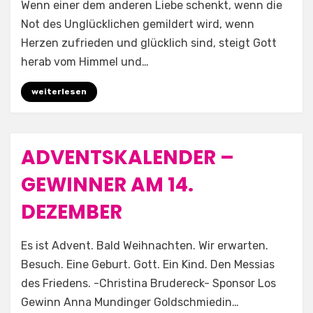
Wenn einer dem anderen Liebe schenkt, wenn die
Not des Unglücklichen gemildert wird, wenn
Herzen zufrieden und glücklich sind, steigt Gott
herab vom Himmel und…
weiterlesen
ADVENTSKALENDER –
Posted
14. Dezember 2025
Allgemein
on
GEWINNER AM 14.
DEZEMBER
by
Aufwind e.V.
Es ist Advent. Bald Weihnachten. Wir erwarten.
Besuch. Eine Geburt. Gott. Ein Kind. Den Messias
des Friedens. -Christina Brudereck- Sponsor Los
Gewinn Anna Mundinger Goldschmiedin…