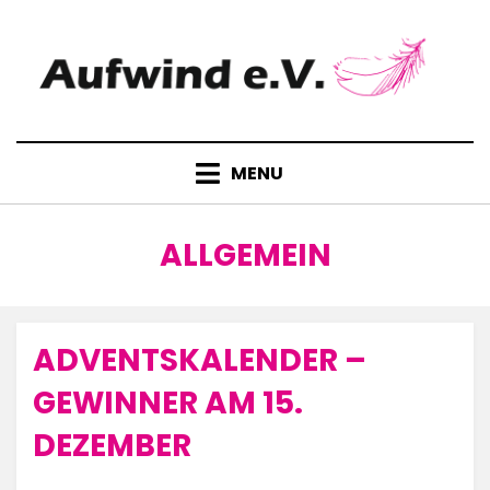
Skip
to
content
MENU
KATEGORIE
:
ALLGEMEIN
ADVENTSKALENDER –
Posted
15. Dezember 2025
Allgemein
on
GEWINNER AM 15.
DEZEMBER
by
Aufwind e.V.