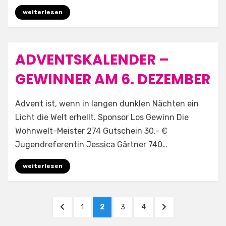
weiterlesen
ADVENTSKALENDER –
Posted
6. Dezember 2025
Allgemein
on
GEWINNER AM 6. DEZEMBER
by
Aufwind e.V.
Advent ist, wenn in langen dunklen Nächten ein
Licht die Welt erhellt. Sponsor Los Gewinn Die
Wohnwelt-Meister 274 Gutschein 30,- €
Jugendreferentin Jessica Gärtner 740…
weiterlesen
Beitragsnavigation
PREVIOUS
PAGE
PAGE
PAGE
PAGE
NEXT
1
2
3
4
PAGE
PAGE