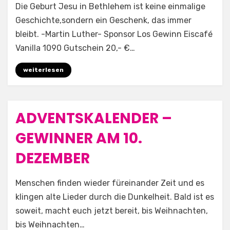
by
Aufwind e.V.
Die Geburt Jesu in Bethlehem ist keine einmalige
Geschichte,sondern ein Geschenk, das immer
bleibt. -Martin Luther- Sponsor Los Gewinn Eiscafé
Vanilla 1090 Gutschein 20,- €…
weiterlesen
ADVENTSKALENDER –
Posted
10. Dezember 2025
Allgemein
on
GEWINNER AM 10.
DEZEMBER
by
Aufwind e.V.
Menschen finden wieder füreinander Zeit und es
klingen alte Lieder durch die Dunkelheit. Bald ist es
soweit, macht euch jetzt bereit, bis Weihnachten,
bis Weihnachten…