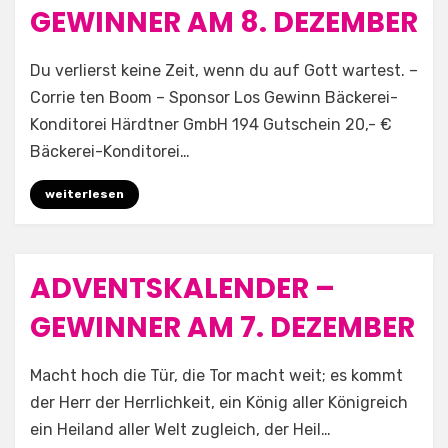
GEWINNER AM 8. DEZEMBER
by
Aufwind e.V.
Du verlierst keine Zeit, wenn du auf Gott wartest. –
Corrie ten Boom – Sponsor Los Gewinn Bäckerei-
Konditorei Härdtner GmbH 194 Gutschein 20,- €
Bäckerei-Konditorei…
weiterlesen
ADVENTSKALENDER –
Posted
7. Dezember 2025
Allgemein
on
GEWINNER AM 7. DEZEMBER
by
Aufwind e.V.
Macht hoch die Tür, die Tor macht weit; es kommt
der Herr der Herrlichkeit, ein König aller Königreich
ein Heiland aller Welt zugleich, der Heil…