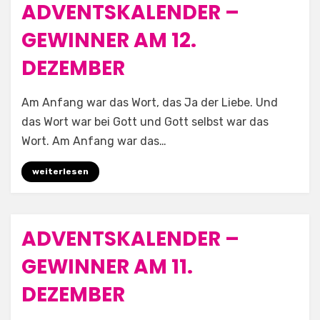
ADVENTSKALENDER –
Posted
12. Dezember 2025
Allgemein
on
GEWINNER AM 12.
DEZEMBER
by
Aufwind e.V.
Am Anfang war das Wort, das Ja der Liebe. Und
das Wort war bei Gott und Gott selbst war das
Wort. Am Anfang war das…
weiterlesen
ADVENTSKALENDER –
Posted
11. Dezember 2025
Allgemein
on
GEWINNER AM 11.
DEZEMBER