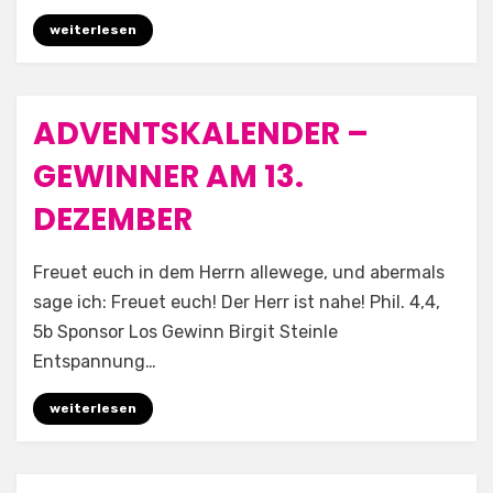
weiterlesen
ADVENTSKALENDER –
Posted
13. Dezember 2025
Allgemein
on
GEWINNER AM 13.
DEZEMBER
by
Aufwind e.V.
Freuet euch in dem Herrn allewege, und abermals
sage ich: Freuet euch! Der Herr ist nahe! Phil. 4,4,
5b Sponsor Los Gewinn Birgit Steinle
Entspannung…
weiterlesen